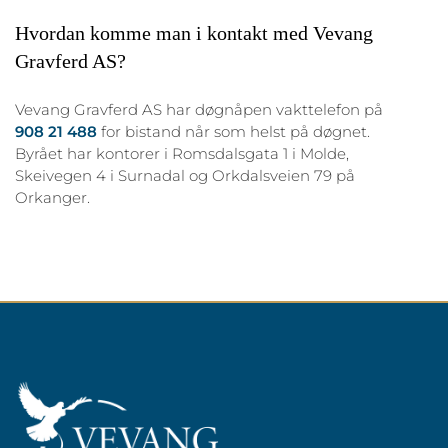
Hvordan komme man i kontakt med Vevang
Gravferd AS?
Vevang Gravferd AS har døgnåpen vakttelefon på
908 21 488
for bistand når som helst på døgnet.
Byrået har kontorer i Romsdalsgata 1 i Molde,
Skeivegen 4 i Surnadal og Orkdalsveien 79 på
Orkanger.