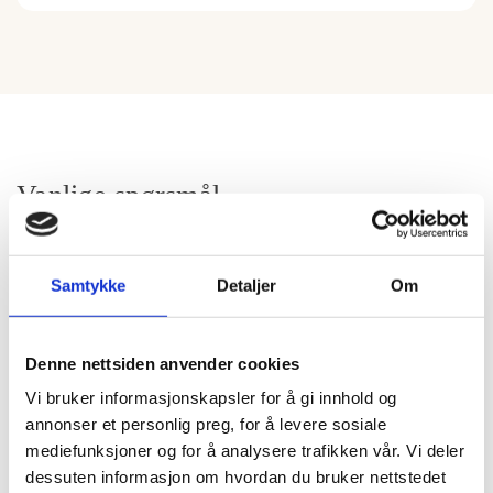
Vanlige spørsmål
Samtykke
Detaljer
Om
Hva skjer ved henting av avdøde etter et
dødsfall?
Denne nettsiden anvender cookies
Vevang Gravferd AS bistår med henting etter avtale
Vi bruker informasjonskapsler for å gi innhold og
med pårørende, men dødsattest må være utfylt av
annonser et personlig preg, for å levere sosiale
lege før henting kan skje. Ved dødsfall utenfor
mediefunksjoner og for å analysere trafikken vår. Vi deler
institusjon legger vi sammen en plan for hvordan og
dessuten informasjon om hvordan du bruker nettstedet
når dette skal skje, slik at de som ønsker det får tid til