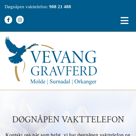
Døgnåpen vakttelefon:
908 21 488
DØGNÅPEN VAKTTELEFON
Kontakt oss når som helst, vi har døgnåpen vakttelefon og