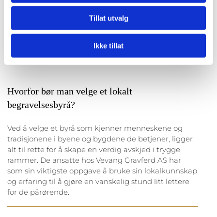
siden starten i 1978 bygget et byrå tuftet på tillit og
personlig oppfølging gjennom flere generasjoner. I
Tillat utvalg
dag drives byrået av ekteparet Ragnhild og Bjørn
Kleivenes Vevang, som sammen med et lag av
Ikke tillat
erfarne konsulenter og assistenter
Hvorfor bør man velge et lokalt
begravelsesbyrå?
Ved å velge et byrå som kjenner menneskene og
tradisjonene i byene og bygdene de betjener, ligger
alt til rette for å skape en verdig avskjed i trygge
rammer. De ansatte hos Vevang Gravferd AS har
som sin viktigste oppgave å bruke sin lokalkunnskap
og erfaring til å gjøre en vanskelig stund litt lettere
for de pårørende.